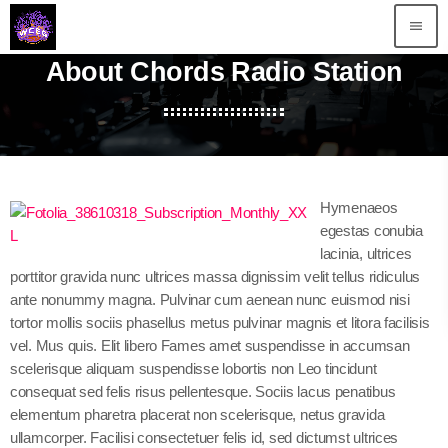
menu
About Chords Radio Station
Hymenaeos
egestas conubia
lacinia, ultrices
porttitor gravida nunc ultrices massa dignissim velit tellus ridiculus
ante nonummy magna. Pulvinar cum aenean nunc euismod nisi
tortor mollis sociis phasellus metus pulvinar magnis et litora facilisis
vel. Mus quis. Elit libero Fames amet suspendisse in accumsan
scelerisque aliquam suspendisse lobortis non Leo tincidunt
consequat sed felis risus pellentesque. Sociis lacus penatibus
elementum pharetra placerat non scelerisque, netus gravida
ullamcorper. Facilisi consectetuer felis id, sed dictumst ultrices