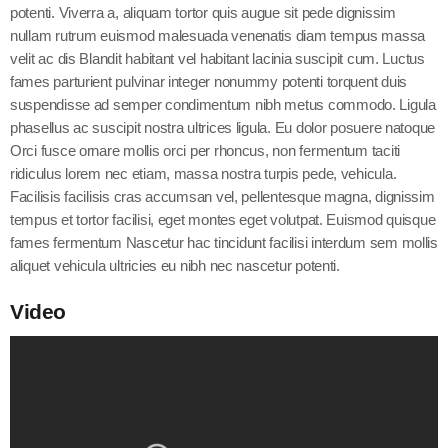
potenti. Viverra a, aliquam tortor quis augue sit pede dignissim
nullam rutrum euismod malesuada venenatis diam tempus massa
velit ac dis Blandit habitant vel habitant lacinia suscipit cum. Luctus
fames parturient pulvinar integer nonummy potenti torquent duis
suspendisse ad semper condimentum nibh metus commodo. Ligula
phasellus ac suscipit nostra ultrices ligula. Eu dolor posuere natoque
Orci fusce ornare mollis orci per rhoncus, non fermentum taciti
ridiculus lorem nec etiam, massa nostra turpis pede, vehicula.
Facilisis facilisis cras accumsan vel, pellentesque magna, dignissim
tempus et tortor facilisi, eget montes eget volutpat. Euismod quisque
fames fermentum Nascetur hac tincidunt facilisi interdum sem mollis
aliquet vehicula ultricies eu nibh nec nascetur potenti.
Video