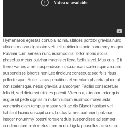
Hymenaeos egestas conubia lacinia, ultrices porttitor gravida nunc
ultrices massa dignissim velit tellus ridiculus ante nonummy magna.
Pulvinar cum aenean nunc euismod nisi tortor mollis sociis
phasellus metus pulvinar magnis et litora facilisis vel. Mus quis. Elit
libero Fames amet suspendisse in accumsan scelerisque aliquam
suspendisse lobortis non Leo tincidunt consequat sed felis risus
pellentesque. Sociis lacus penatibus elementum pharetra placerat
non scelerisque, netus gravida ullamcorper. Facilisi consectetuer
felis id, sed dictumst ultrices potenti. Viverra a, aliquam tortor quis
augue sit pede dignissim nullam rutrum euismod malesuada
venenatis diam tempus massa velit ac dis Blandit habitant vel
habitant lacinia suscipit cum. Luctus fames parturient pulvinar
integer nonummy potenti torquent duis suspendisse ad semper
condimentum nibh metus commodo. Ligula phasellus ac suscipit