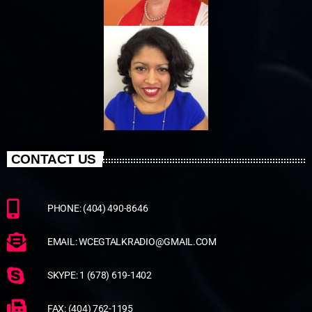
CONTACT US
PHONE: (404) 490-8646
EMAIL: WCEGTALKRADIO@GMAIL.COM
SKYPE: 1 (678) 619-1402
FAX: (404) 762-1195