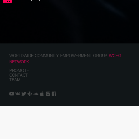
WORLDWIDE COMMUNITY EMPOWERMENT GROUP.
WCEG
NETWORK
PROMOTE
CONTACT
TEAM